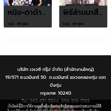
หนิง-ดาด้า-จีน่า พร้อมทีมผู้บริหาร จัดงานมิตติ้งตัวแทนจำหน่ายแบรนด์ OZY (โอซี)
พิธีล้านนาสืบชะตาบูชาดวงที่ใหญ่ที่สุดในประเทศไทย โดยคุ้มนะหน้าทอง
5 รูป, 780 ผู้ชม
9 รูป, 694 ผู้ชม
บริษัท เจเจซี กรุ๊ป จำกัด (สำนักงานใหญ่)
19/571 ซ.นวมินทร์ 50 ถ.นวมินทร์ แขวงคลองกุ่ม เขต
บึงกุ่ม
กรุงเทพ. 10240
Tel.
093-651-5544
,
096-919-1789
เว็บไซต์นี้มีการใช้งานคุกกี้ เพื่อเพิ่มประสิทธิภาพและประสบการณ์ที่ดี