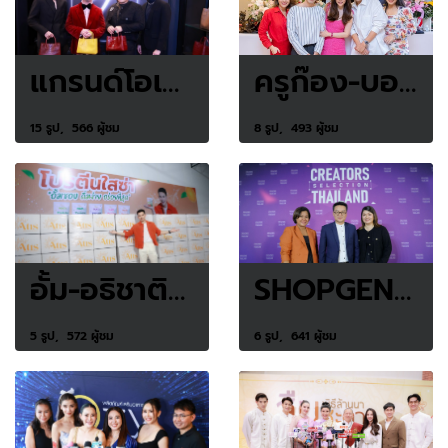
แกรนด์โอเพนนิ่ง Jira Bangkok Flagship Store
ครูก๊อง-บอสหมี ควงคู่ทำบุญเปิด EV9 TOWER
15 รูป, 566 ผู้ชม
8 รูป, 493 ผู้ชม
อั้ม-อธิชาติ เขย่าเทรนด์ใหม่สุดปัง
SHOPGENIX CREATORS ครั้งที่ 6
5 รูป, 572 ผู้ชม
6 รูป, 641 ผู้ชม